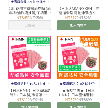
★家庭必備 2.5L油炸鍋推薦
★
2.5L 兩用不鏽鋼油炸鍋 (油
【日本 SAKANO KEN】伸
炸鍋/油炸鍋推薦/不銹鋼油
縮攜帶型 電動沖牙機 SI-
炸鍋/牛奶鍋/家用油炸鍋/
400水箱(沖牙機/洗牙器/潔
NT$450
NT$560
NT$179
NT$280
個人油炸鍋)
牙機/噴牙機)
已售完
加入購物車
★塵蟎退制片10入以上好友
★塵蟎退制片10入以上好友
專屬88折★
專屬88折★
【日本HMN】日本塵蟎退
★限時特惠★【日本
制片( 日本製/市售唯一日
HMN】日本塵蟎退制片(
本醫大測試/防蟎貼片/蟎不
日本製/市售唯一日本醫大
NT$110
NT$149
NT$769
NT$899
住/塵蹣誘捕貼/防蟎片/防
測試/防蟎貼片/蟎不住/塵
加入購物車
加入購物車
塵蟎/寵物防蟎 )
蹣誘捕貼/防蟎片/防塵蟎/