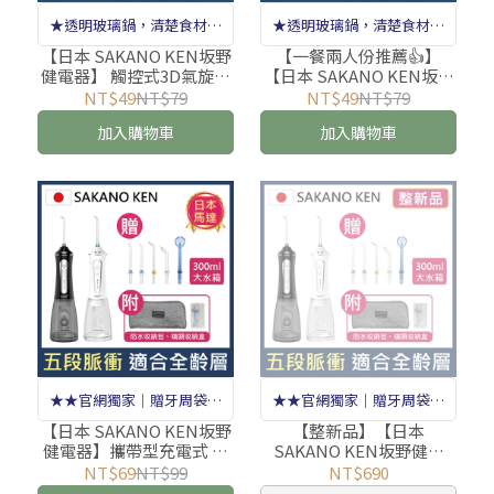
★透明玻璃鍋，清楚食材狀
★透明玻璃鍋，清楚食材狀
況隨時調整★
況隨時調整★
【日本 SAKANO KEN坂野
【一餐兩人份推薦👍】
健電器】 觸控式3D氣旋玻
【日本 SAKANO KEN坂野
璃空氣炸鍋 (玻璃氣炸鍋推
健電器】 觸控式3D氣旋玻
NT$49
NT$79
NT$49
NT$79
薦/透明氣炸鍋/空氣炸鍋評
璃空氣炸鍋 (玻璃氣炸鍋推
加入購物車
加入購物車
價/空氣炸鍋推薦)
薦/透明氣炸鍋/空氣炸鍋評
價/空氣炸鍋推薦)
★★官網獨家｜贈牙周袋噴
★★官網獨家｜贈牙周袋噴
頭★★
頭★★
【日本 SAKANO KEN坂野
【整新品】【日本
健電器】攜帶型充電式 電
SAKANO KEN坂野健電
動沖牙機 SI-500 (沖牙機/
器】攜帶型充電式 電動沖
NT$69
NT$99
NT$690
洗牙器/潔牙機/噴牙機/牙
牙機 SI-500 (沖牙機/洗牙