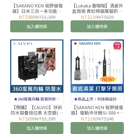
水、烹煮、盛裝」官網加贈
【LUKAKACAT】★
【SAKANO KEN 坂野健電
【Lukaka 魯咖咖】清倉外
器】日本三合一多功能旅
盒微損 貴妃椅貓窩貓抓板
洗碗布★
行快煮壺(快煮壺推薦/電熱
(貓抓板/貓抓窩/貓躺椅/瓦
NT$980
NT$1,299
NT$129
NT$629
水壺推薦/旅行用快煮壺/電
楞紙)
加入購物車
加入購物車
水壺推薦)
★360度萬向輪 底板快拆設
★新品上市｜科技與設計兼
計★
具的智慧潔牙首選★
【預購】【CALVIO】快拆
【SAKANO KEN 板野健電
防水摺疊拖拉車 太空銀(買
器】電動沖牙機SI-500 +音
菜車/購物車/旅行袋/手提
波電動牙刷STB-2000 1+1
NT$699
NT$1,299
NT$180
NT$240
拉桿包/收納包)
特惠組 (沖牙機/洗牙器/電
加入購物車
加入購物車
動牙刷/潔牙機/噴牙機)