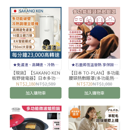
★免濾渣、高轉速、冷熱兩
★石墨烯恆溫發熱 享保固一
用、極簡美學 ★贈洗碗布★
年★
【現貨】【SAKANO KEN
【日本 TO-PLAN】多功能
板野健電器】日本多功能
腰頸熱敷眼罩(多功能熱敷/
破壁冷熱調理豆漿機(破壁
腰頸熱敷/石墨烯眼罩/暖宮
NT$2,180
NT$2,589
NT$720
NT$1,080
豆漿機/破壁機/破壁機推
帶/熱敷墊/雙段溫控/恆溫
加入購物車
加入購物車
薦/豆漿機推薦/豆漿研磨
發熱)
機)