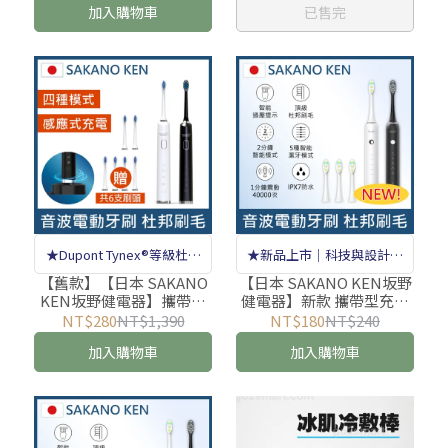
加入購物車
已售完
線機/沖齒機)
器/潔牙機/噴牙機/牙線機/
沖齒機)
★Dupont Tynex®等級杜邦
★新品上市｜科技與設計兼
刷毛★
具的智慧潔牙首選★
【舊款】【日本 SAKANO
【日本 SAKANO KEN坂野
KEN坂野健電器】攜帶型
健電器】新款 攜帶型充電
充電式 音波電動牙刷STB-
式 音波電動牙刷STB-2000
NT$280
NT$1,390
NT$180
NT$240
1000 (音波電動牙刷/震動
(音波電動牙刷/震動牙刷/
加入購物車
加入購物車
牙刷/電動牙刷使用/音波牙
電動牙刷使用/音波牙刷/杜
刷/杜邦刷毛)
邦刷毛)