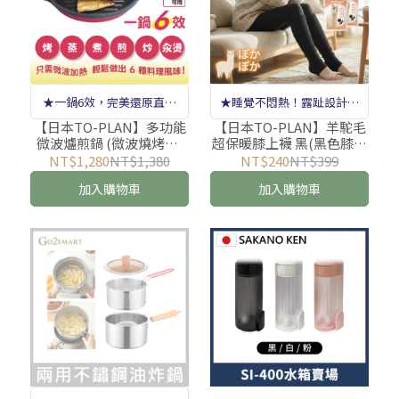
★一鍋6效，完美還原直火
★睡覺不悶熱！露趾設計，
風味，徹底告別油煙★
只留暖意不留束縛★
【日本TO-PLAN】多功能
【日本TO-PLAN】羊駝毛
微波爐煎鍋 (微波燒烤盤/
超保暖膝上襪 黑(黑色膝上
微波加熱盤/微波爐烤箱盤/
襪/膝上襪穿搭/過膝襪/過
NT$1,280
NT$1,380
NT$240
NT$399
微波爐脆皮鍋)
膝長襪穿搭/膝上襪推薦/羊
加入購物車
加入購物車
駝毛)