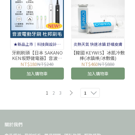
★新品上市｜科技與設計兼
炎熱天氣 快速冰鎮 舒緩皮膚
具的智慧潔牙首選★
牙刷刷頭【日本 SAKANO
【韓國 KEYWIS】冰肌冷敷
KEN坂野健電器】音波電
棒(冰鎮棒/冰敷儀)
動牙刷 杜邦刷毛
NT$180
NT$240
NT$460
NT$880
加入購物車
加入購物車
1
2
3
1
關於我們