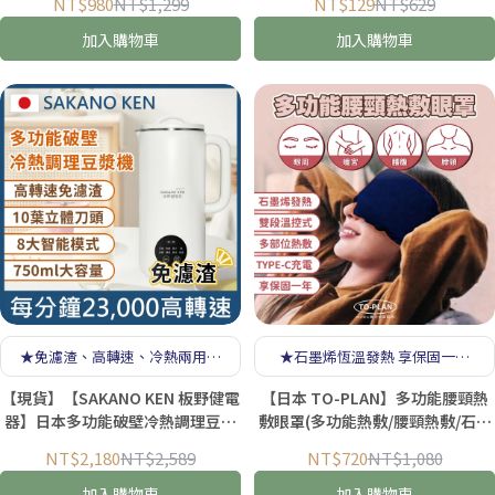
NT$980
NT$1,299
NT$129
NT$629
水壺推薦)
加入購物車
加入購物車
★免濾渣、高轉速、冷熱兩用、
★石墨烯恆溫發熱 享保固一年
極簡美學 ★贈洗碗布★
★
【現貨】【SAKANO KEN 板野健電
【日本 TO-PLAN】多功能腰頸熱
器】日本多功能破壁冷熱調理豆漿
敷眼罩(多功能熱敷/腰頸熱敷/石墨
機(破壁豆漿機/破壁機/破壁機推薦/
烯眼罩/暖宮帶/熱敷墊/雙段溫控/恆
NT$2,180
NT$2,589
NT$720
NT$1,080
豆漿機推薦/豆漿研磨機)
溫發熱)
加入購物車
加入購物車