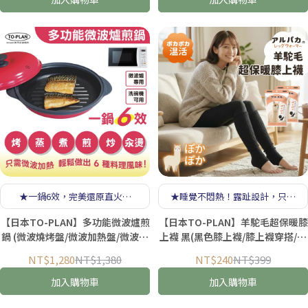
★一鍋6效，完美還原直火風
★睡覺不悶熱！露趾設計，只留
味，徹底告別油煙★
暖意不留束縛★
【日本TO-PLAN】多功能微波爐煎
【日本TO-PLAN】羊駝毛超保暖膝
鍋 (微波燒烤盤/微波加熱盤/微波爐
上襪 黑(黑色膝上襪/膝上襪穿搭/過
烤箱盤/微波爐脆皮鍋)
膝襪/過膝長襪穿搭/膝上襪推薦/羊
NT$1,280
NT$1,380
NT$240
NT$399
駝毛)
加入購物車
加入購物車