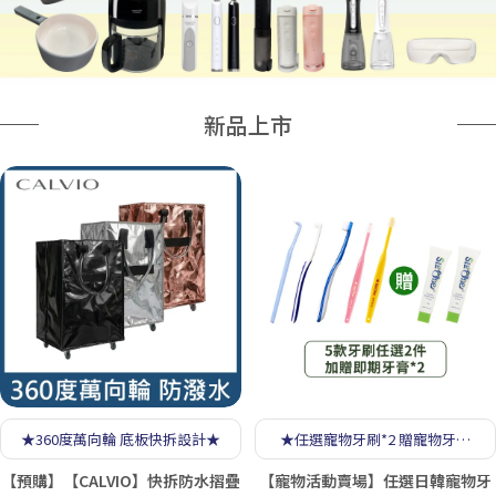
新品上市
★360度萬向輪 底板快拆設計★
★任選寵物牙刷*2 贈寵物牙膏
*2★
【預購】【CALVIO】快拆防水摺疊
【寵物活動賣場】任選日韓寵物牙