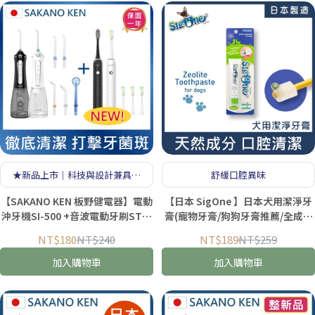
★新品上市｜科技與設計兼具的
舒緩口腔異味
智慧潔牙首選★
【SAKANO KEN 板野健電器】電動
【日本 SigOne 】日本犬用潔淨牙
沖牙機SI-500 +音波電動牙刷STB-
膏(寵物牙膏/狗狗牙膏推薦/全成份
2000 1+1特惠組 (沖牙機/洗牙器/電
可/潔牙凝膠/雞肉口味/清潔牙垢/寵
NT$180
NT$240
NT$189
NT$259
動牙刷/潔牙機/噴牙機)
物刷牙/指套牙刷)
加入購物車
加入購物車