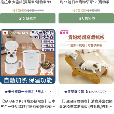
拖拉車 太空銀(買菜車/購物車/旅行
刷*2 贈日本寵物牙膏*2 (寵物潔牙
袋/手提拉桿包/收納包)
刷/貓牙刷/寵物潔牙/指套牙刷/寵物
NT$699
NT$1,299
NT$139
NT$189
牙膏)
加入購物車
加入購物車
★出外旅遊一機搞定「煮水、烹
★專屬折扣碼【LUKAKACAT】
煮、盛裝」官網加贈洗碗布★
★
【SAKANO KEN 坂野健電器】日本
【Lukaka 魯咖咖】清倉外盒微損
三合一多功能旅行快煮壺(快煮壺推
貴妃椅貓窩貓抓板 (貓抓板/貓抓窩/
薦/電熱水壺推薦/旅行用快煮壺/電
貓躺椅/瓦楞紙)