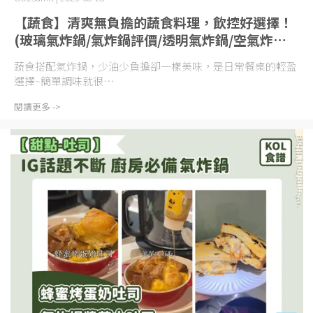
【蔬食】清爽無負擔的蔬食料理，飲控好選擇！
(玻璃氣炸鍋/氣炸鍋評價/透明氣炸鍋/空氣炸鍋
評價/空氣炸鍋推薦)
蔬食搭配氣炸鍋，少油少負擔卻一樣美味，是日常餐桌的輕盈
選擇~簡單調味就很⋯
閱讀更多 ->