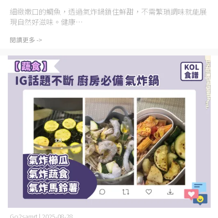
氣炸鍋評價/空氣炸鍋推薦)
細緻嫩口的鯛魚，透過氣炸鍋鎖住鮮甜，不需繁瑣調味就能展
現自然好滋味。健康⋯
閱讀更多 ->
Go2samrt | 2025-08-28