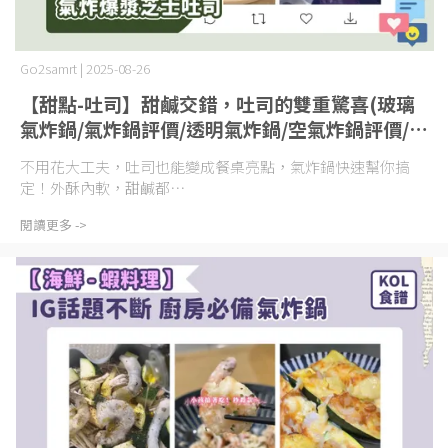
Go2samrt | 2025-08-26
【甜點-吐司】甜鹹交錯，吐司的雙重驚喜(玻璃
氣炸鍋/氣炸鍋評價/透明氣炸鍋/空氣炸鍋評價/空
氣炸鍋推薦)
不用花大工夫，吐司也能變成餐桌亮點，氣炸鍋快速幫你搞
定！外酥內軟，甜鹹都⋯
閱讀更多 ->