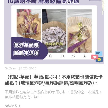
Go2samrt | 2025-08-26
【甜點-芋頭】芋頭控尖叫！不用烤箱也能做低卡
甜點？(玻璃氣炸鍋/氣炸鍋評價/透明氣炸鍋/空
氣炸鍋評價/空氣炸鍋推薦)
不用油炸也能做出外脆內軟的芋頭小點，香脆綿密一次滿足！
氣炸鍋輕鬆完成，無⋯
閱讀更多 ->