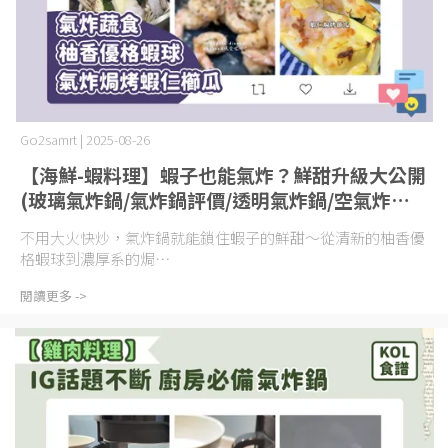
Go2samrt | 2025-08-26
【海鮮-蝦料理】蝦子也能氣炸？鮮甜升級大公開
(玻璃氣炸鍋/氣炸鍋評價/透明氣炸鍋/空氣炸鍋
評價/空氣炸鍋推薦)
不用大火快炒，氣炸鍋就能鎖住蝦子的鮮甜～從清新的柚香優
格蝦球到濃厚系的焗⋯
閱讀更多 ->