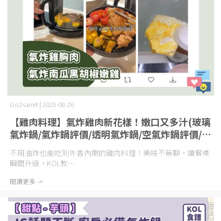
Go2samrt | 2025-08-26
【雞肉料理】氣炸雞肉新花樣！嫩口又多汁(玻璃
氣炸鍋/氣炸鍋評價/透明氣炸鍋/空氣炸鍋評價/空
氣炸鍋推薦)
不用油炸也能吃到外香內嫩的雞肉料理！美味不無聊，讓餐桌
瞬間升級，KOL教⋯
閱讀更多 ->