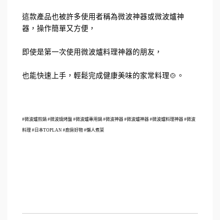
這款產品也被許多使用者稱為微波神器或微波爐神
器，操作簡單又方便，
即使是第一次使用微波爐料理神器的朋友，
也能快速上手，輕鬆完成健康美味的家常料理🍲。
#微波爐煎鍋 #微波燒烤盤 #微波爐專用鍋 #微波神器 #微波爐神器 #微波爐料理神器 #微波
料理 #日本TOPLAN #廚房好物 #懶人煮菜