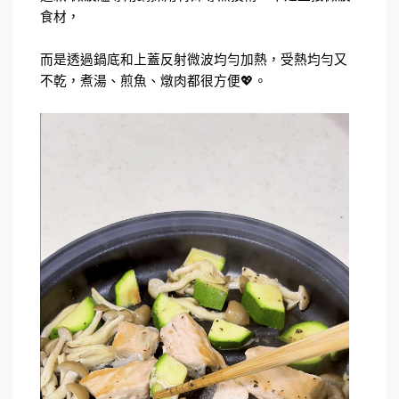
食材，
而是透過鍋底和上蓋反射微波均勻加熱，受熱均勻又
不乾，煮湯、煎魚、燉肉都很方便💖。