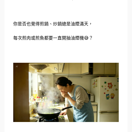
你是否也覺得煎鍋、炒鍋總是油煙滿天，
每次煎肉或煎魚都要一直開抽油煙機😅？