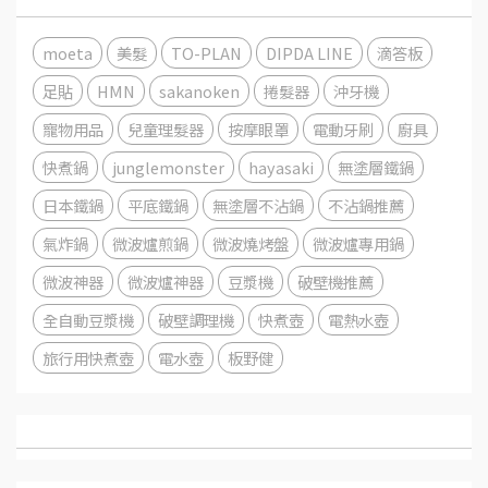
moeta
美髮
TO-PLAN
DIPDA LINE
滴答板
足貼
HMN
sakanoken
捲髮器
沖牙機
寵物用品
兒童理髮器
按摩眼罩
電動牙刷
廚具
快煮鍋
junglemonster
hayasaki
無塗層鐵鍋
日本鐵鍋
平底鐵鍋
無塗層不沾鍋
不沾鍋推薦
氣炸鍋
微波爐煎鍋
微波燒烤盤
微波爐專用鍋
微波神器
微波爐神器
豆漿機
破壁機推薦
全自動豆漿機
破壁調理機
快煮壺
電熱水壺
旅行用快煮壺
電水壺
板野健