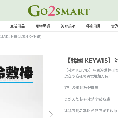
生活用品
寵物周邊
美容美妝
餐廚用具
實
S】冰肌冷敷棒(冰鎮棒/冰敷儀)
【韓國 KEYWIS
【韓國 KEYWIS】冰肌冷敷棒(冰
放在冰箱裡需要使用超方便!
旅行必備 輕巧好攜帶
炎熱天氣 快速冰鎮 舒緩皮膚
冰鎮保養品吸收 超舒服 毛孔收