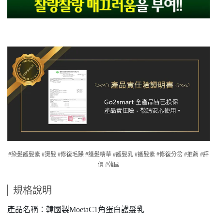
#染髮護髮素 #燙髮 #修復毛躁 #護髮精華 #護髮乳 #護髮素 #修復分岔 #推薦 #評
價 #韓國
規格說明
產品名稱：韓國製MoetaC1角蛋白護髮乳