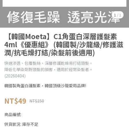
1
/
1
【韓國Moeta】C1角蛋白深層護髮素
4ml《優惠組》 (韓國製/沙龍級/修護滋
潤/抗毛燥打結/染髮前後適用)
快速滲透、包覆髮絲，深層修護乾燥易打結頭髮，
降低化學染劑對頭髮的損害，適用於經常染髮者。
(20260404)
韓國製角蛋白護髮素，韓國頂級沙龍愛用品牌!
NT$49
NT$150
商品編號:
供貨狀況:
庫存不足