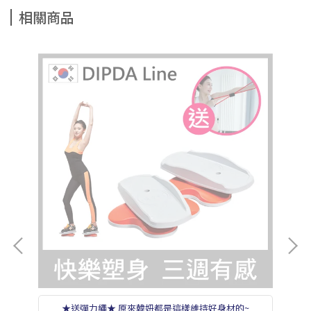
相關商品
蛋
★送彈力繩★ 原來韓妞都是這樣維持好身材的~