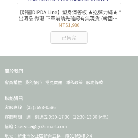
日本
【韓國DIPDA Line】塑身滴答板 ★送彈力繩★ *
【
化/
出清品 微瑕 下單前請先確認有無現貨 (韓國製/
快樂塑身/三週有感/專塑腿、臀、腰、手臂)
NT$1,980
已售完
關於我們
會員權益
我的帳戶
常見問題
隱私政策
服務條款
聯絡資訊
客服專線：(02)2698-0586
客服時間：週一到週五 9:30-17:30（12:30-13:30 休息）
信箱：service@go2smart.com
地址：新北市汐止區新台五路一段81號8樓之4