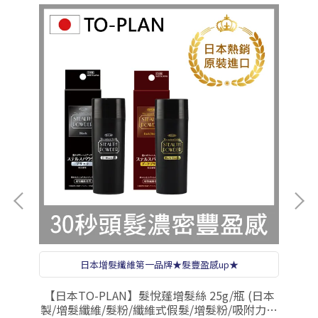
日本增髮纖維第一品牌★髮豐盈感up★
都適
【日本TO-PLAN】髮悅蓬增髮絲 25g/瓶 (日本
【
分正
製/增髮纖維/髮粉/纖維式假髮/增髮粉/吸附力再
粉