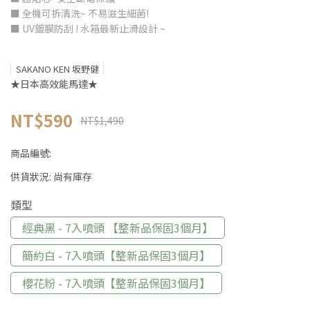
■ 全機可拆清洗~ 不易滋生細菌!
■ UV鍍膜防刮 ! 水箱最新止滑設計 ~
SAKANO KEN 坂野健
★日本高效能馬達★
NT$590
NT$1,490
商品編號:
供貨狀況:
尚有庫存
類型
經典黑 - 7入噴頭 【整新品保固3個月】
簡約白 - 7入噴頭【整新品保固3個月】
櫻花粉 - 7入噴頭【整新品保固3個月】