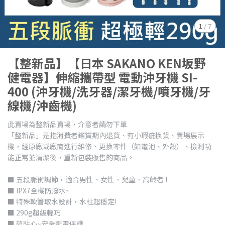
1
/
7
【整新品】【日本 SAKANO KEN坂野
健電器】伸縮攜帶型 電動沖牙機 SI-
400 (沖牙機/洗牙器/潔牙機/噴牙機/牙
線機/沖齒機)
此賣場為整新品賣場，介意者請勿下單
「整新品」是指消費者鑑賞期內退貨、有小瑕疵換貨、賣場展示
機，經原廠或廠商進行維修、更換零件（如電池、外殼）、檢測功
能正常並清潔後，重新包裝販售的商品。
■ 五段脈衝調節，適合男性、女性、兒童、高齡者 !
■ IPX7全機防潑水~
■ 特殊軟管取水設計，水柱超穩定!
■ 290g超級輕巧
■ 超貼心~安全斷電保護