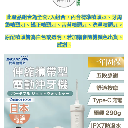
此產品組合為全套7入組合，內含標準噴頭x3、牙周
袋噴頭x1、矯正噴頭x1、舌苔噴頭x1、洗鼻噴頭x1。
原配噴頭皆為白色或透明，若加購會隨機顏色出貨、
感謝 ~