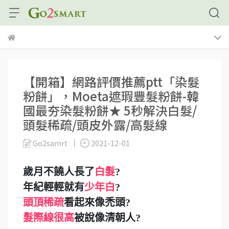
【開箱】網路評價推薦ptt「染髮
粉餅」，Moeta遮瑕豐髮粉餅-韓
國最夯染髮粉餅★ 5秒解決白髮/
頭髮稀疏/頭皮外露/高髮線
Go2samrt
2021-12-01
歲月不饒人長了
白髮
?
年紀輕輕就有
少年白
?
頭頂稀疏
看起來像禿頭?
髮際線很高
被說像清朝人?