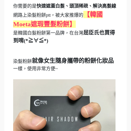
你需要的是
快速遮蓋白髮、頭頂稀疏、解決高髮線
【韓國
網路上染髮粉餅ptt，被大家推爆的
Moeta遮瑕豐髮粉餅】
屈臣氏也買得
是韓國白髮粉餅第一品牌，在台灣
到唷(*≧∀≦*)
就像女生隨身攜帶的粉餅化妝品
染髮粉餅
一樣，使用非常方便~