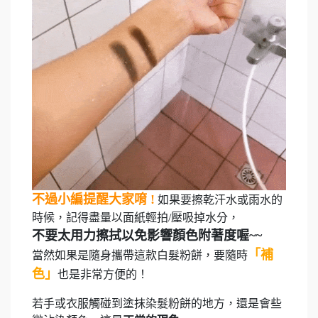
不過小編提醒大家唷 !
如果要擦乾汗水或雨水的
時候，記得盡量以面紙輕拍/壓吸掉水分，
不要太用力擦拭以免影響顏色附著度喔~~
「補
當然如果是隨身攜帶這款白髮粉餅，要隨時
色」
也是非常方便的！
若手或衣服觸碰到塗抹染髮粉餅的地方，還是會些