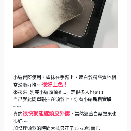
小編實際使用，塗抹在手臂上，遮白髮粉餅質地相
很好上色！
當滑順好推~~
來來來! 別笑小編頭頂禿...一定很多人也是!!!
自己就能簡單親拍在頭髮上，你看小編
親自實驗
~~~
很快就能遮頭皮外露
真的
，當然遮蓋白髮效果也
很好~~
加整理頭髮的時間大概只花了15~20秒而已