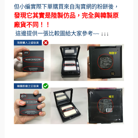
但小編實際下單購買來自淘寶網的粉餅後，
發現它其實是陸製仿品，完全與韓製原
廠貨不同！！
這邊提供一張比較圖給大家參考~~
↓↓↓