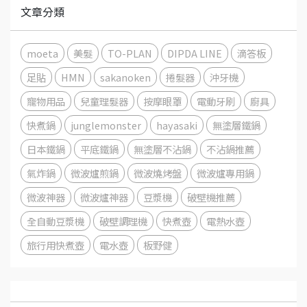
文章分類
moeta
美髮
TO-PLAN
DIPDA LINE
滴答板
足貼
HMN
sakanoken
捲髮器
沖牙機
寵物用品
兒童理髮器
按摩眼罩
電動牙刷
廚具
快煮鍋
junglemonster
hayasaki
無塗層鐵鍋
日本鐵鍋
平底鐵鍋
無塗層不沾鍋
不沾鍋推薦
氣炸鍋
微波爐煎鍋
微波燒烤盤
微波爐專用鍋
微波神器
微波爐神器
豆漿機
破壁機推薦
全自動豆漿機
破壁調理機
快煮壺
電熱水壺
旅行用快煮壺
電水壺
板野健