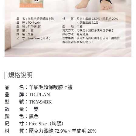
規格說明
品 名：羊駝毛超保暖膝上襪
品 牌：TO-PLAN
型 號：TKY-94BK
數 量：一雙
顏 色：黑色
尺 寸：Free Size（均碼）
材 質：壓克力纖維 72.9%、羊駝毛 20%