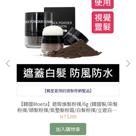
【韓星愛用的頭髮修飾聖品】
出清
【韓國Moeta】遮瑕煥髮粉撲/6g (韓國製/染髮
【
/品
粉撲/頭髮粉撲/氣墊髮粉霜/白髮粉撲/立遮白髮/
組
防風防水)
NT$299
加入購物車