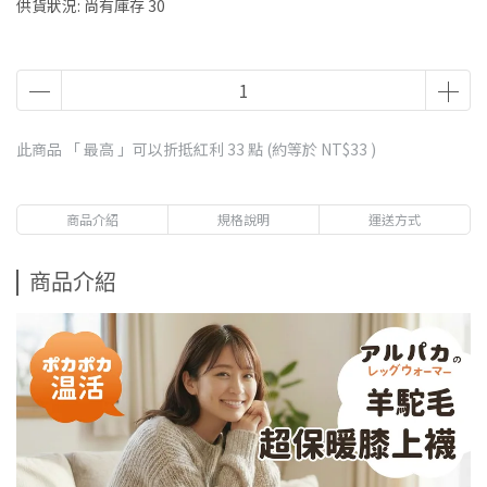
供貨狀況:
尚有庫存 30
此商品 「 最高 」可以折抵紅利
33
點 (約等於
NT$33
)
商品介紹
規格說明
運送方式
商品介紹