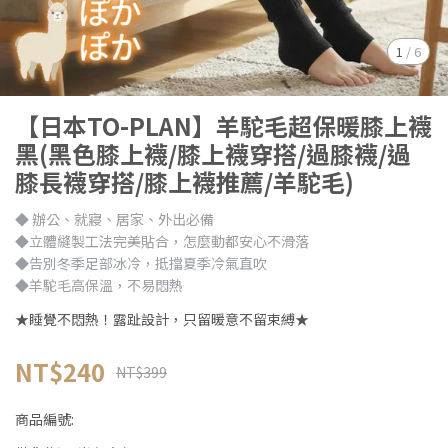
1
/
6
【日本TO-PLAN】羊駝毛超保暖膝上襪
黑(黑色膝上襪/膝上襪穿搭/過膝襪/過
膝長襪穿搭/膝上襪推薦/羊駝毛)
◆ 辦公、就寢、居家、外出必備
◆立體縫製工法完美貼合，怎麼動都安心不滑落
◆告別冬季足部冰冷，抵擋夏季冷氣直吹
◆羊駝毛高保溫，不易悶熱
★睡覺不悶熱！露趾設計，只留暖意不留束縛★
NT$240
NT$399
商品編號: