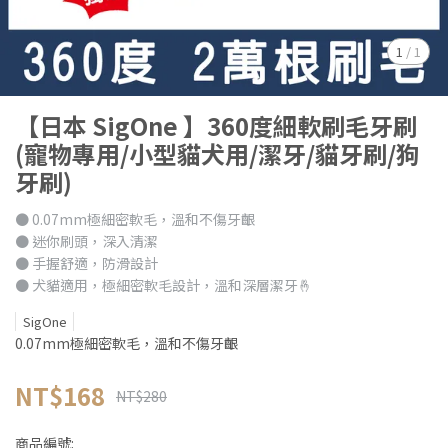
1
/
1
【日本 SigOne 】360度細軟刷毛牙刷
(寵物專用/小型貓犬用/潔牙/貓牙刷/狗
牙刷)
● 0.07mm極細密軟毛，溫和不傷牙齦
● 迷你刷頭，深入清潔
● 手握舒適，防滑設計
● 犬貓適用，極細密軟毛設計，溫和深層潔牙🤞
SigOne
0.07mm極細密軟毛，溫和不傷牙齦
NT$168
NT$280
商品編號: