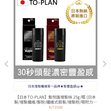
蛋
日本增髮纖維第一品牌★髮豐盈感up★
日本
【日本TO-PLAN】髮悅蓬增髮絲 25g/瓶 (日本
【
化/
製/增髮纖維/髮粉/纖維式假髮/增髮粉/吸附力再
粉
提升)
NT$599